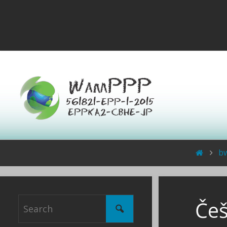
b
Češ