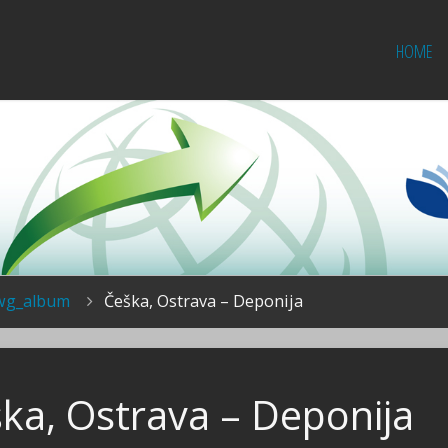
HOME
wg_album
Češka, Ostrava – Deponija
ka, Ostrava – Deponija