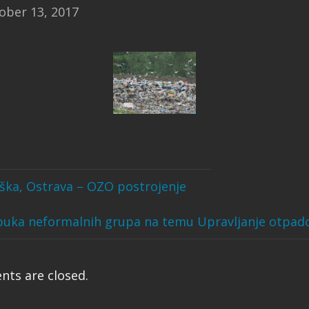
ober 13, 2017
ška, Ostrava – OZO postrojenje
uka neformalnih grupa na temu Upravljanje otpa
ts are closed.